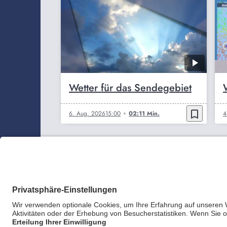
Wetter für das Sendegebiet
bookmark_border
6. Aug. 2026
15:00
02:11 Min.
4