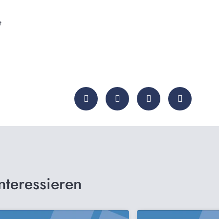
t
nteressieren