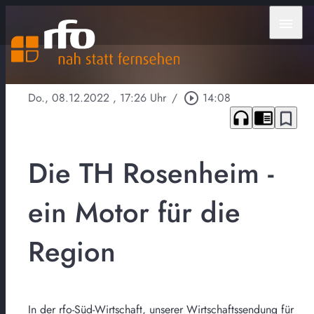
menu
Do., 08.12.2022
, 17:26 Uhr
/
play_circle_outline
14:08
headphones
chrome_reader_mode
bookmark_border
Die TH Rosenheim -
ein Motor für die
Region
In der rfo-Süd-Wirtschaft, unserer Wirtschaftssendung für