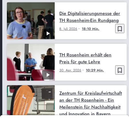
Die Digitalisierungsmesse der
TH Rosenheim-Ein Rundgang
bookmark_border
8. Juli 2026
18:10 Min.
TH Rosenheim erhält den
Preis für gute Lehre
bookmark_border
30. Apr. 2026
10:29 Min.
Zentrum für Kreislaufwirtschaft
an der TH Rosenheim - Ein
Meilenstein für Nachhaltigkeit
und Innovation in Bayern
bookmark_border
2. März 2026
03:23 Min.