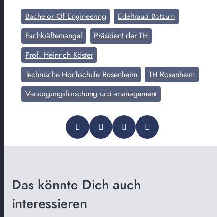
Bachelor Of Engineering
Edeltraud Botzum
Fachkräftemangel
Präsident der TH
Prof. Heinrich Köster
Technische Hochschule Rosenheim
TH Rosenheim
Versorgungsforschung und -management
Das könnte Dich auch
interessieren