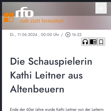
menu
Di., 11.06.2024
, 00:00 Uhr
/
play_circle_outline
16:22
headphones
chrome_reader_mode
bookmark_border
Die Schauspielerin
Kathi Leitner aus
Altenbeuern
Ende der 60er Jahre wurde Kathi Leitner von der Leiterin