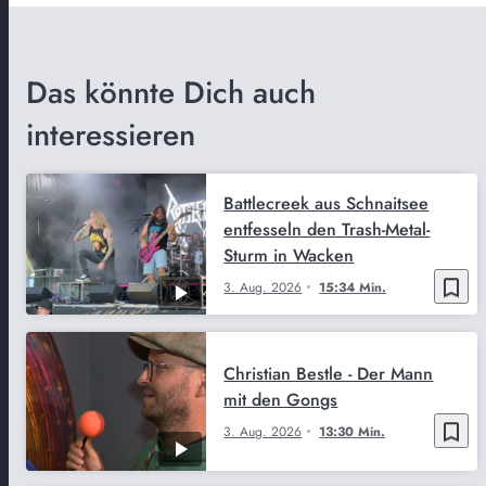
Das könnte Dich auch
interessieren
Battlecreek aus Schnaitsee
entfesseln den Trash-Metal-
Sturm in Wacken
bookmark_border
3. Aug. 2026
15:34 Min.
Christian Bestle - Der Mann
mit den Gongs
bookmark_border
3. Aug. 2026
13:30 Min.