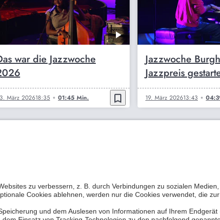
Das war die Jazzwoche
Jazzwoche Burgh
2026
Jazzpreis gestarte
bookmark_border
3. März 2026
18:35
01:45 Min.
19. März 2026
13:43
04:3