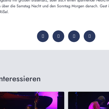
Bigband mit großen Bläsersatz, aber auch einen spannende Neu-Ent
 über die Samstag Nacht und den Sonntag Morgen danach. Gast im S
Rißel.
nteressieren