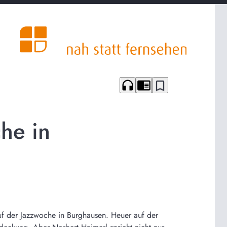
headphones
chrome_reader_mode
bookmark_border
he in
auf der Jazzwoche in Burghausen. Heuer auf der