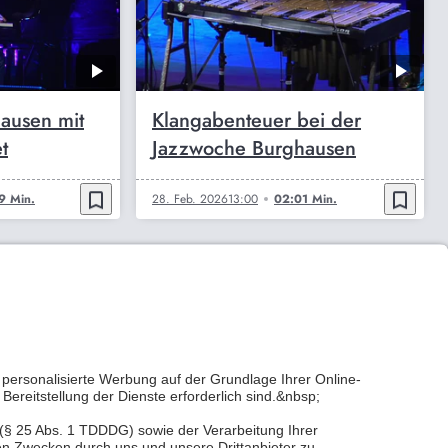
ausen mit
Klangabenteuer bei der
t
Jazzwoche Burghausen
bookmark_border
bookmark_border
9 Min.
28. Feb. 2026
13:00
02:01 Min.