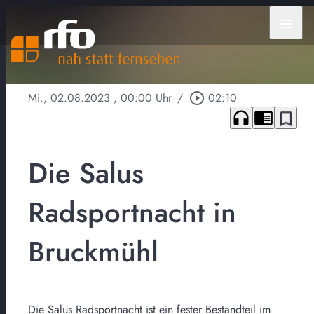
menu
Mi., 02.08.2023
, 00:00 Uhr
/
play_circle_outline
02:10
headphones
chrome_reader_mode
bookmark_border
Die Salus
Radsportnacht in
Bruckmühl
Die Salus Radsportnacht ist ein fester Bestandteil im