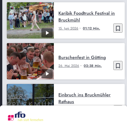
Karibik Foodtruck Festival in
Bruckmühl
bookmark_border
15. Juni 2026
01:12 Min.
Burschenfest in Götting
bookmark_border
26. Mai 2026
02:38 Min.
Einbruch ins Bruckmühler
Rathaus
bookmark_border
7. Mai 2026
02:31 Min.