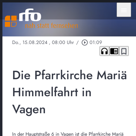
menu
Do., 15.08.2024
, 08:00 Uhr
/
play_circle_outline
01:09
headphones
chrome_reader_mode
bookmark_border
Die Pfarrkirche Mariä
Himmelfahrt in
Vagen
In der Hauptstraße 6 in Vagen ist die Pfarrkirche Mariä