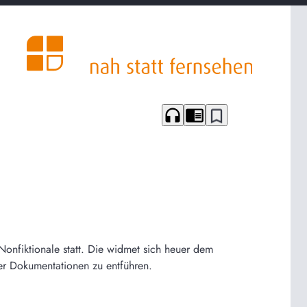
headphones
chrome_reader_mode
bookmark_border
Nonfiktionale statt. Die widmet sich heuer dem
er Dokumentationen zu entführen.