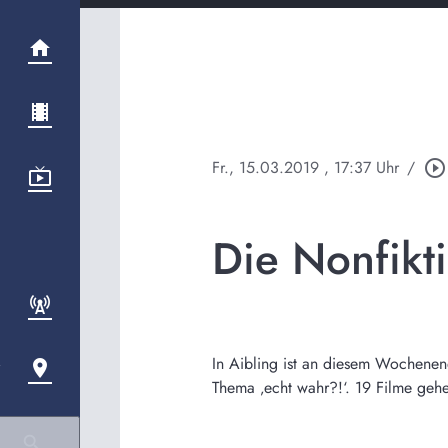
Fr., 15.03.2019
, 17:37 Uhr
/
play_circle_outline
Die Nonfikti
In Aibling ist an diesem Wochenend
Thema ‚echt wahr?!‘. 19 Filme geh