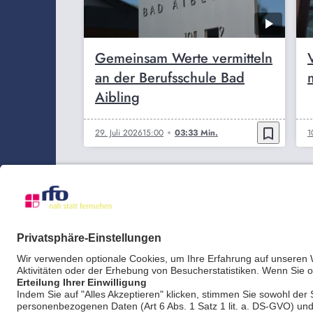
Gemeinsam Werte vermitteln
an der Berufsschule Bad
Aibling
bookmark_border
29. Juli 2026
15:00
03:33 Min.
1