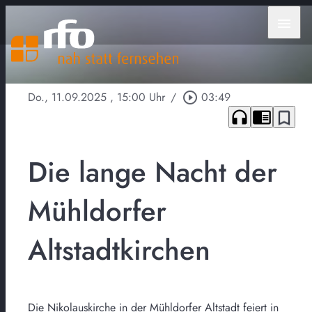
menu
Do., 11.09.2025
, 15:00 Uhr
/
play_circle_outline
03:49
headphones
chrome_reader_mode
bookmark_border
Die lange Nacht der
Mühldorfer
Altstadtkirchen
Die Nikolauskirche in der Mühldorfer Altstadt feiert in