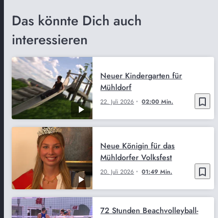
Das könnte Dich auch
interessieren
Neuer Kindergarten für
Mühldorf
bookmark_border
22. Juli 2026
02:00 Min.
Neue Königin für das
Mühldorfer Volksfest
bookmark_border
20. Juli 2026
01:49 Min.
72 Stunden Beachvolleyball-