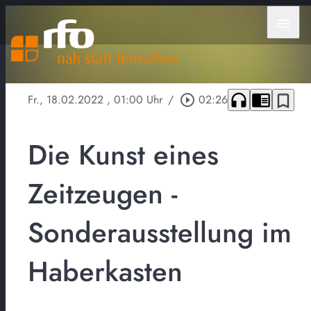
menu
headphones
chrome_reader_mode
bookmark_border
Fr., 18.02.2022
, 01:00 Uhr
/
play_circle_outline
02:26
Die Kunst eines
Zeitzeugen -
Sonderausstellung im
Haberkasten