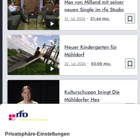
Max von Milland mit seiner
neuen Single im rfo Studio
bookmark_border
31. Juli 2026
21:44 Min.
Neuer Kindergarten für
Mühldorf
bookmark_border
22. Juli 2026
02:00 Min.
Kulturschuppn bringt Die
Mühldorfer Hex
bookmark_border
21. Juli 2026
03:43 Min.
Neue Königin für das