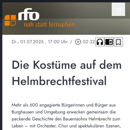
menu
headphones
chrome_reader_mode
bookmark_border
Di., 01.07.2025
, 17:00 Uhr
/
play_circle_outline
02:32
Die Kostüme auf dem
Helmbrechtfestival
Mehr als 600 engagierte Bürgerinnen und Bürger aus
Burghausen und Umgebung erwecken gemeinsam die
packende Geschichte des Bauernsohns Helmbrecht zum
Leben – mit Orchester, Chor und spektakulären Szenen,