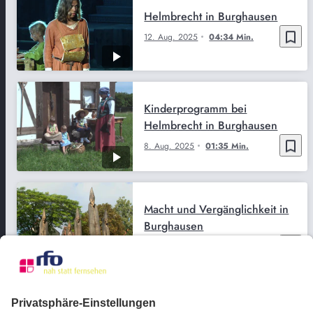
Helmbrecht in Burghausen
bookmark_border
12. Aug. 2025
04:34 Min.
Kinderprogramm bei
Helmbrecht in Burghausen
bookmark_border
8. Aug. 2025
01:35 Min.
Macht und Vergänglichkeit in
Burghausen
bookmark_border
1. Okt. 2025
01:43 Min.
Familientag in der Burg