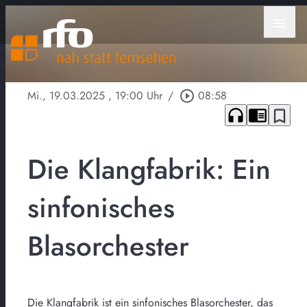
menu
Mi., 19.03.2025
, 19:00 Uhr
/
play_circle_outline
08:58
headphones
chrome_reader_mode
bookmark_border
Die Klangfabrik: Ein
sinfonisches
Blasorchester
Die Klangfabrik ist ein sinfonisches Blasorchester, das