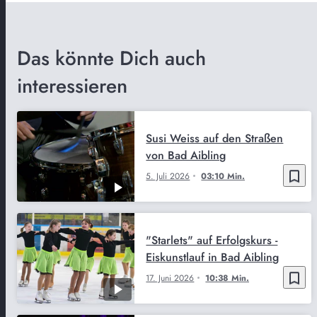
Das könnte Dich auch
interessieren
Susi Weiss auf den Straßen
von Bad Aibling
bookmark_border
5. Juli 2026
03:10 Min.
"Starlets" auf Erfolgskurs -
Eiskunstlauf in Bad Aibling
bookmark_border
17. Juni 2026
10:38 Min.