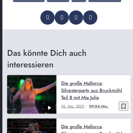
Das könnte Dich auch
interessieren
Die große Mallorca-
Silvesterparty aus Bruckmühl
Teil 8 mit Mia Julia
bookmark_border
28. Dez. 2025
09:04 Min.
Die große Mallorca-