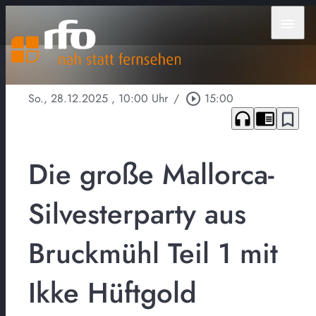
menu
So., 28.12.2025
, 10:00 Uhr
/
play_circle_outline
15:00
headphones
chrome_reader_mode
bookmark_border
Die große Mallorca-
Silvesterparty aus
Bruckmühl Teil 1 mit
Ikke Hüftgold