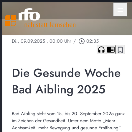
menu
Di., 09.09.2025
, 00:00 Uhr
/
play_circle_outline
02:35
headphones
chrome_reader_mode
bookmark_border
Die Gesunde Woche
Bad Aibling 2025
Bad Aibling steht vom 15. bis 20. September 2025 ganz
im Zeichen der Gesundheit. Unter dem Motto „Mehr
Achtsamkeit, mehr Bewegung und gesunde Ernährung“