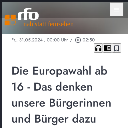
menu
Fr., 31.05.2024
, 00:00 Uhr
/
play_circle_outline
02:50
headphones
chrome_reader_mode
bookmark_border
Die Europawahl ab
16 - Das denken
unsere Bürgerinnen
und Bürger dazu