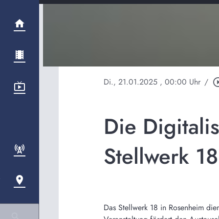
Di., 21.01.2025
, 00:00 Uhr
/
play_circle
Die Digital
Stellwerk 18
Das Stellwerk 18 in Rosenheim dien