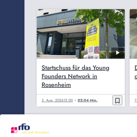
Startschuss für das Young
Founders Network in
Rosenheim
bookmark_border
3. Aug. 2026
12:00
02:04 Min.
7