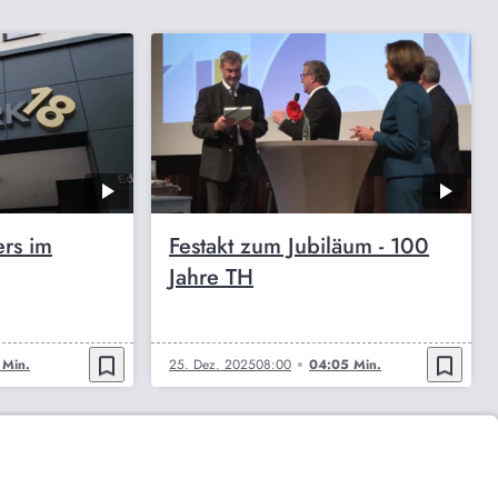
ers im
Festakt zum Jubiläum - 100
Jahre TH
bookmark_border
bookmark_border
 Min.
25. Dez. 2025
08:00
04:05 Min.