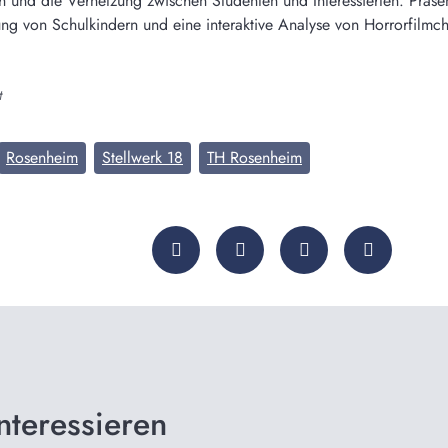
h und die Vernetzung zwischen Studenten und Interessierten. Präsen
ng von Schulkindern und eine interaktive Analyse von Horrorfilmch
t
Rosenheim
Stellwerk 18
TH Rosenheim
nteressieren