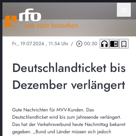
menu
headphones
chrome_reader_mode
bookmark_border
Fr., 19.07.2024
, 11:54 Uhr
/
play_circle_outline
00:50
Deutschlandticket bis
Dezember verlängert
Gute Nachrichten für MVV-Kunden. Das
Deutschlandticket wird bis zum Jahresende verlängert.
Das hat der Verkehrsverbund heute Nachmittag bekannt
gegeben. „Bund und Länder müssen sich jedoch