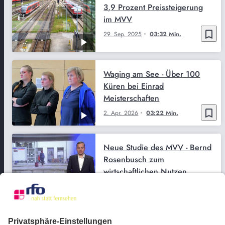
3,9 Prozent Preissteigerung
im MVV
bookmark_border
29. Sep. 2025
03:32 Min.
Waging am See - Über 100
Küren bei Einrad
Meisterschaften
bookmark_border
2. Apr. 2026
03:22 Min.
Neue Studie des MVV - Bernd
Rosenbusch zum
wirtschaftlichen Nutzen
bookmark_border
16. März 2026
03:41 Min.