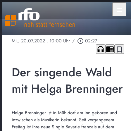
menu
Mi., 20.07.2022
, 10:00 Uhr
/
play_circle_outline
02:27
headphones
chrome_reader_mode
bookmark_border
Der singende Wald
mit Helga Brenninger
Helga Brenninger ist in Mühldorf am Inn geboren und
inzwischen als Musikerin bekannt. Seit vergangenem
Freitag ist ihre neue Single Bavarie francais auf dem