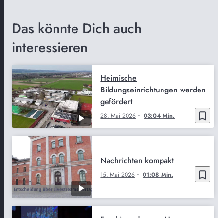
Das könnte Dich auch
interessieren
Heimische
Bildungseinrichtungen werden
gefördert
bookmark_border
28. Mai 2026
03:04 Min.
Nachrichten kompakt
bookmark_border
15. Mai 2026
01:08 Min.