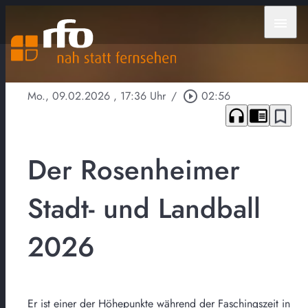
menu
Mo., 09.02.2026
, 17:36 Uhr
/
play_circle_outline
02:56
headphones
chrome_reader_mode
bookmark_border
Der Rosenheimer
Stadt- und Landball
2026
Er ist einer der Höhepunkte während der Faschingszeit in