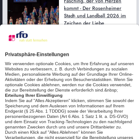
Fasching, der von Herzen
kommt - Der Rosenheimer
Stadt- und Landball 2026 im
Zeichen der Liebe
bookmark_border
16. Feb. 2026
24:34 Min.
Gemeinsam um die Welt:
Sportliche Challenge vereint
Menschen
bookmark_border
10. Feb. 2026
03:27 Min.