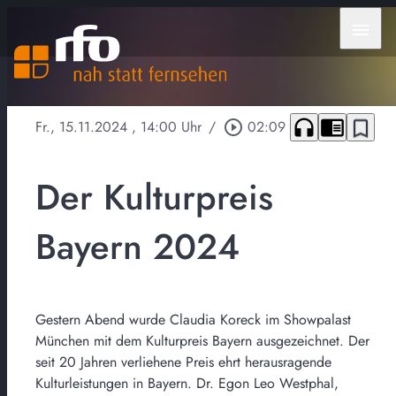
menu
headphones
chrome_reader_mode
bookmark_border
Fr., 15.11.2024
, 14:00 Uhr
/
play_circle_outline
02:09
Der Kulturpreis
Bayern 2024
Gestern Abend wurde Claudia Koreck im Showpalast
München mit dem Kulturpreis Bayern ausgezeichnet. Der
seit 20 Jahren verliehene Preis ehrt herausragende
Kulturleistungen in Bayern. Dr. Egon Leo Westphal,