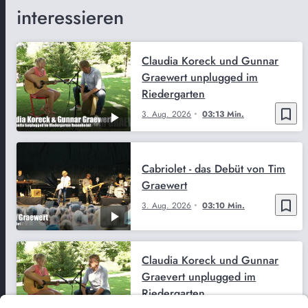
interessieren
Claudia Koreck und Gunnar
Graewert unplugged im
Riedergarten
bookmark_border
3. Aug. 2026
03:13 Min.
Cabriolet - das Debüt von Tim
Graewert
bookmark_border
3. Aug. 2026
03:10 Min.
Claudia Koreck und Gunnar
Graevert unplugged im
Riedergarten