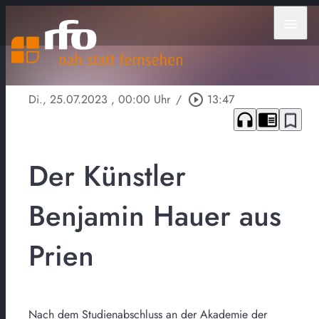
menu
Di., 25.07.2023
, 00:00 Uhr
/
play_circle_outline
13:47
headphones
chrome_reader_mode
bookmark_border
Der Künstler
Benjamin Hauer aus
Prien
Nach dem Studienabschluss an der Akademie der