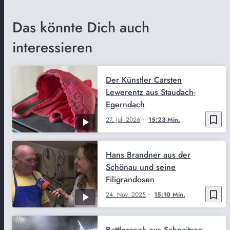
Das könnte Dich auch
interessieren
Der Künstler Carsten
Lewerentz aus Staudach-
Egerndach
bookmark_border
27. Juli 2026
15:23 Min.
Hans Brandner aus der
Schönau und seine
Filigrandosen
bookmark_border
24. Nov. 2025
15:10 Min.
Battlecreek aus Schnaitsee