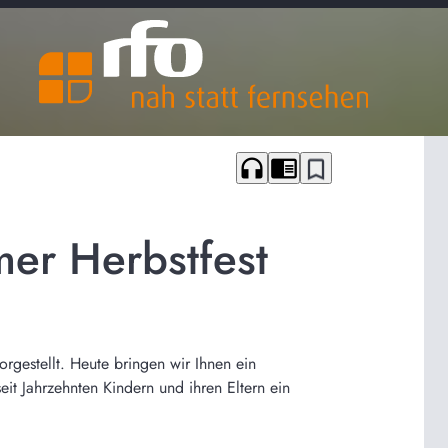
headphones
chrome_reader_mode
bookmark_border
er Herbstfest
rgestellt. Heute bringen wir Ihnen ein
it Jahrzehnten Kindern und ihren Eltern ein