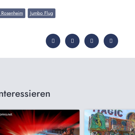
t Rosenheim
Jumbo Flug
nteressieren