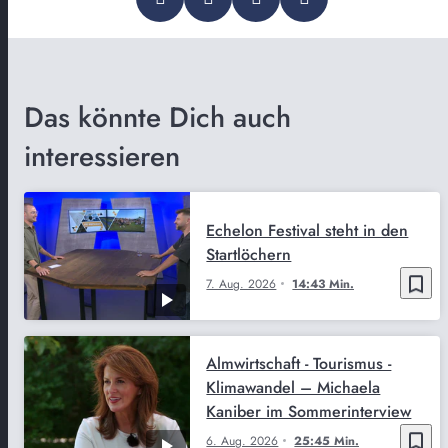
Das könnte Dich auch
interessieren
Echelon Festival steht in den
Startlöchern
bookmark_border
7. Aug. 2026
14:43 Min.
Almwirtschaft - Tourismus -
Klimawandel – Michaela
Kaniber im Sommerinterview
bookmark_border
6. Aug. 2026
25:45 Min.