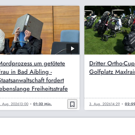
Mordprozess um getötete
Dritter Ortho-Cu
Frau in Bad Aibling -
Golfplatz Maxlrai
Staatsanwaltschaft fordert
lebenslange Freiheitsstrafe
bookmark_border
. Aug. 2026
13:00
01:32 Min.
3. Aug. 2026
14:29
02:59