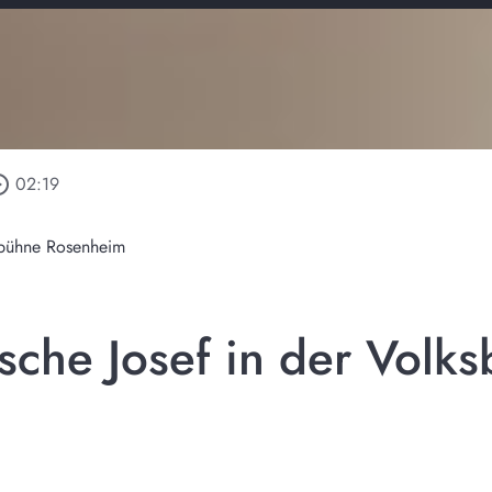
_outline
02:19
ksbühne Rosenheim
usche Josef in der Volk