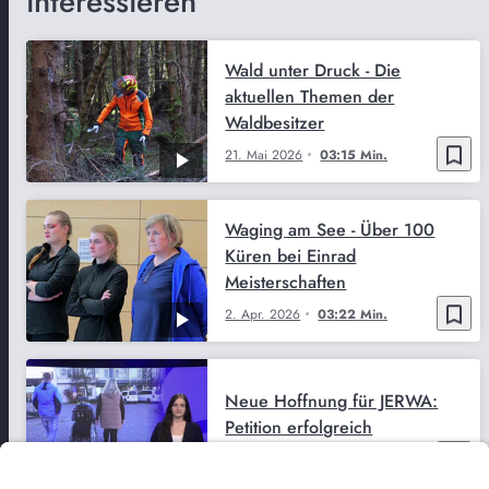
interessieren
Wald unter Druck - Die
aktuellen Themen der
Waldbesitzer
bookmark_border
21. Mai 2026
03:15 Min.
Waging am See - Über 100
Küren bei Einrad
Meisterschaften
bookmark_border
2. Apr. 2026
03:22 Min.
Neue Hoffnung für JERWA:
Petition erfolgreich
bookmark_border
30. Jan. 2026
04:08 Min.