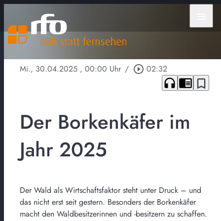
menu
Mi., 30.04.2025
, 00:00 Uhr
/
play_circle_outline
02:32
headphones
chrome_reader_mode
bookmark_border
Der Borkenkäfer im
Jahr 2025
Der Wald als Wirtschaftsfaktor steht unter Druck – und
das nicht erst seit gestern. Besonders der Borkenkäfer
macht den Waldbesitzerinnen und -besitzern zu schaffen.