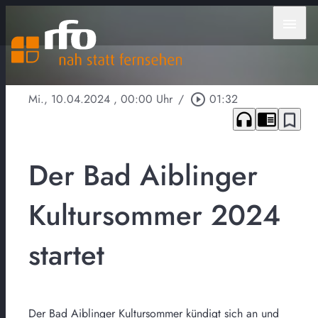
menu
Mi., 10.04.2024
, 00:00 Uhr
/
play_circle_outline
01:32
headphones
chrome_reader_mode
bookmark_border
Der Bad Aiblinger
Kultursommer 2024
startet
Der Bad Aiblinger Kultursommer kündigt sich an und