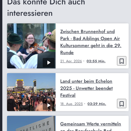
Das könnte Dich auch
interessieren
Zwischen Brunnenhof und
Park - Bad Aiblings Open Air
Kultursommer geht in die 29.
Runde
bookmark_border
21. Apr. 2026
02:55 Min.
Land unter beim Echelon
2025 - Unwetter beendet
Festival
bookmark_border
18. Aug. 2025
03:29 Min.
Gemeinsam Werte vermitteln
an der Berufsschule Bad