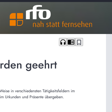
headphones
chrome_reader_mode
bookmark_border
rden geehrt
Weise in verschiedensten Tätigkeitsfeldern im
heim Urkunden und Präsente übergeben.