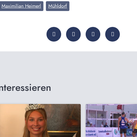
Maximilian Heimerl
Mühldorf
nteressieren