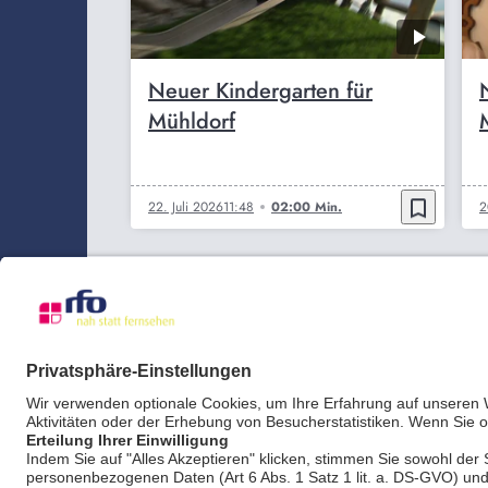
Neuer Kindergarten für
Mühldorf
bookmark_border
22. Juli 2026
11:48
02:00 Min.
2