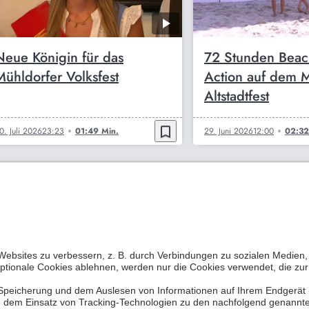
Neue Königin für das
72 Stunden Beach
Mühldorfer Volksfest
Action auf dem 
Altstadtfest
bookmark_border
0. Juli 2026
23:23
01:49 Min.
29. Juni 2026
12:00
02:32