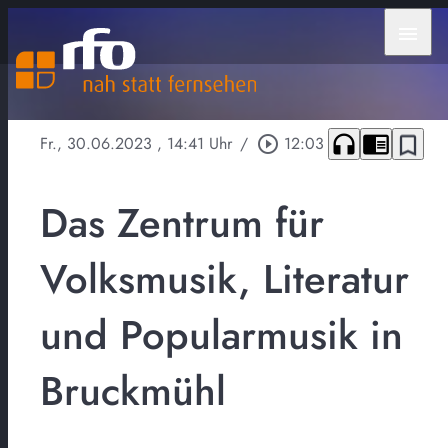
menu
headphones
chrome_reader_mode
bookmark_border
Fr., 30.06.2023
, 14:41 Uhr
/
play_circle_outline
12:03
Das Zentrum für
Volksmusik, Literatur
und Popularmusik in
Bruckmühl