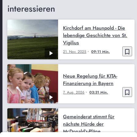
interessieren
Kirchdorf am Haunpold - Die
lebendige Geschichte von St.
Vigilius
bookmark_border
21. Nov. 2025
09:11 Min.
Neue Regelung für KITA-
Finanzierung in Bayern
bookmark_border
7. Aug. 2026
03:31 Min.
Gemeinderat stimmt für
nächste Hürde der
McDonald’s-Pläne