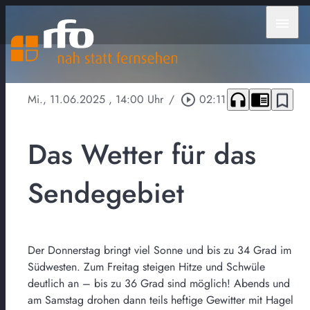
menu
headphones
chrome_reader_mode
bookmark_border
Mi., 11.06.2025
, 14:00 Uhr
/
play_circle_outline
02:11
Das Wetter für das
Sendegebiet
Der Donnerstag bringt viel Sonne und bis zu 34 Grad im
Südwesten. Zum Freitag steigen Hitze und Schwüle
deutlich an – bis zu 36 Grad sind möglich! Abends und
am Samstag drohen dann teils heftige Gewitter mit Hagel