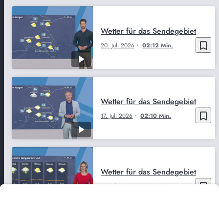
Wetter für das Sendegebiet
bookmark_border
20. Juli 2026
02:12 Min.
Wetter für das Sendegebiet
bookmark_border
17. Juli 2026
02:10 Min.
Wetter für das Sendegebiet
bookmark_border
16. Juli 2026
02:10 Min.