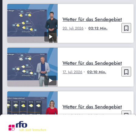
Wetter für das Sendegebiet
bookmark_border
20. Juli 2026
02:12 Min.
Wetter für das Sendegebiet
bookmark_border
17. Juli 2026
02:10 Min.
Wetter für das Sendegebiet
bookmark_border
16. Juli 2026
02:10 Min.