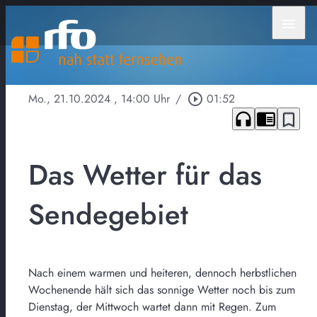
menu
Mo., 21.10.2024
, 14:00 Uhr
/
play_circle_outline
01:52
headphones
chrome_reader_mode
bookmark_border
Das Wetter für das
Sendegebiet
Nach einem warmen und heiteren, dennoch herbstlichen
Wochenende hält sich das sonnige Wetter noch bis zum
Dienstag, der Mittwoch wartet dann mit Regen. Zum