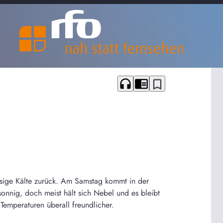
headphones
chrome_reader_mode
bookmark_border
isige Kälte zurück. Am Samstag kommt in der
onnig, doch meist hält sich Nebel und es bleibt
emperaturen überall freundlicher.