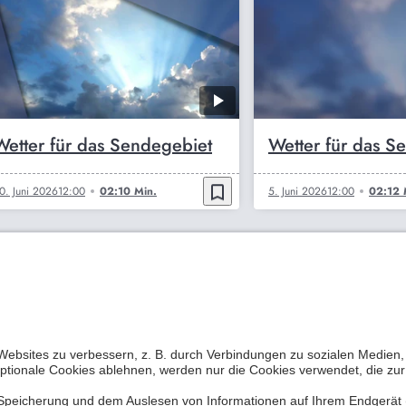
Wetter für das Sendegebiet
Wetter für das S
bookmark_border
0. Juni 2026
12:00
02:10 Min.
5. Juni 2026
12:00
02:12 