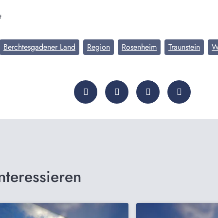
t
Berchtesgadener Land
Region
Rosenheim
Traunstein
W
nteressieren