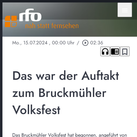
menu
Mo., 15.07.2024
, 00:00 Uhr
/
play_circle_outline
02:36
headphones
chrome_reader_mode
bookmark_border
Das war der Auftakt
zum Bruckmühler
Volksfest
Das Bruckmühler Volksfest hat begonnen, angeführt von