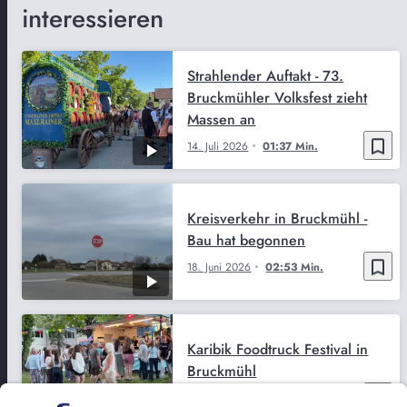
interessieren
Strahlender Auftakt - 73.
Bruckmühler Volksfest zieht
Massen an
bookmark_border
14. Juli 2026
01:37 Min.
Kreisverkehr in Bruckmühl -
Bau hat begonnen
bookmark_border
18. Juni 2026
02:53 Min.
Karibik Foodtruck Festival in
Bruckmühl
bookmark_border
15. Juni 2026
01:12 Min.