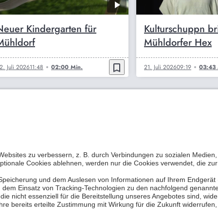
Neuer Kindergarten für
Kulturschuppn br
Mühldorf
Mühldorfer Hex
bookmark_border
2. Juli 2026
11:48
02:00 Min.
21. Juli 2026
09:19
03:43 