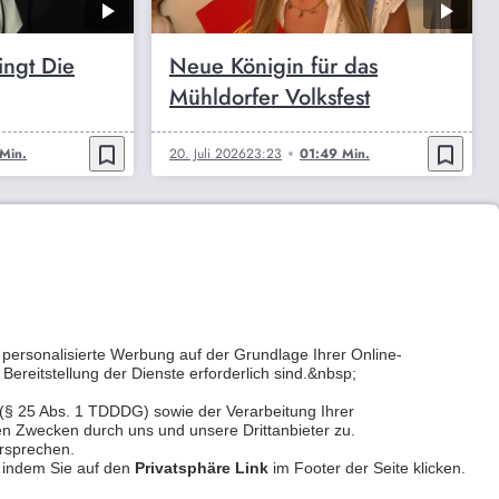
ingt Die
Neue Königin für das
Mühldorfer Volksfest
bookmark_border
bookmark_border
Min.
20. Juli 2026
23:23
01:49 Min.