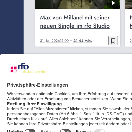
Max von Milland mit seiner
neuen Single im rfo Studio
bookmark_border
31. Juli 2026
12:00
21:44 Min.
2