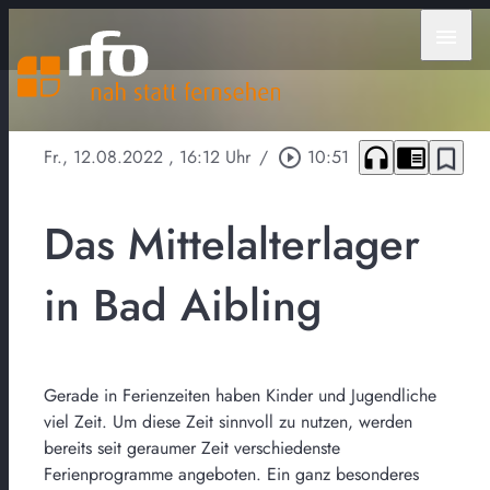
menu
headphones
chrome_reader_mode
bookmark_border
Fr., 12.08.2022
, 16:12 Uhr
/
play_circle_outline
10:51
Das Mittelalterlager
in Bad Aibling
Gerade in Ferienzeiten haben Kinder und Jugendliche
viel Zeit. Um diese Zeit sinnvoll zu nutzen, werden
bereits seit geraumer Zeit verschiedenste
Ferienprogramme angeboten. Ein ganz besonderes