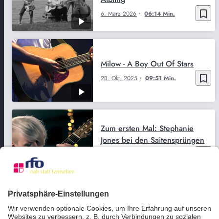
bookmark_border
6. März 2026
06:14 Min.
Milow - A Boy Out Of Stars
bookmark_border
28. Okt. 2025
09:51 Min.
Zum ersten Mal: Stephanie
Jones bei den Saitensprüngen
bookmark_border
28. Okt. 2025
02:17 Min.
Saitensprünge XXL-Das
Programm 2025 Teil 1