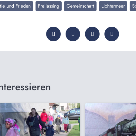
ie und Frieden
Freilassing
Gemeinschaft
Lichtermeer
So
nteressieren