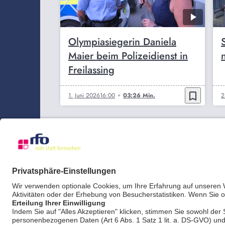
Olympiasiegerin Daniela
Maier beim Polizeidienst in
Freilassing
bookmark_border
1. Juni 2026
16:00
03:26 Min.
2