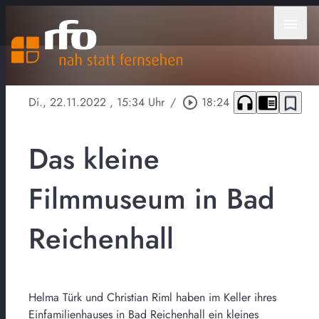
menu
headphones
chrome_reader_mode
bookmark_border
Di., 22.11.2022
, 15:34 Uhr
/
play_circle_outline
18:24
Das kleine
Filmmuseum in Bad
Reichenhall
Helma Türk und Christian Riml haben im Keller ihres
Einfamilienhauses in Bad Reichenhall ein kleines