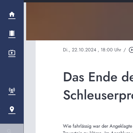
Di., 22.10.2024
, 18:00 Uhr
/
play_circle_
Das Ende d
Schleuserpr
Wie fahrlässig war der Angeklagte