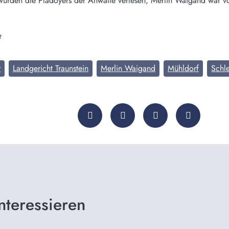
 wurden die Plädoyers der Anwälte verlesen, Merlin Waigand war vo
t
r
Landgericht Traunstein
Merlin Waigand
Mühldorf
Schl
nteressieren