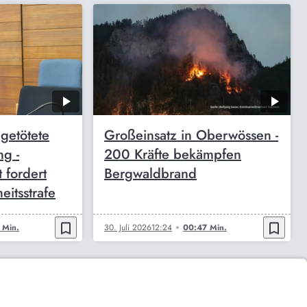
getötete
Großeinsatz in Oberwössen -
ng -
200 Kräfte bekämpfen
t fordert
Bergwaldbrand
eitsstrafe
bookmark_border
bookmark_border
 Min.
30. Juli 2026
12:24
00:47 Min.