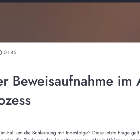
outline
01:46
er Beweisaufnahme im 
ozess
 im Fall um die Schleusung mit Todesfolge? Diese letzte Frage gal