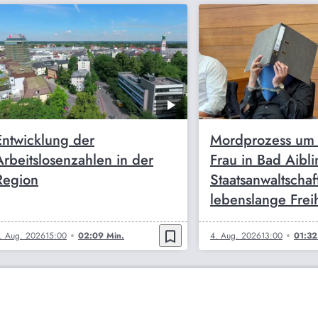
Entwicklung der
Mordprozess um 
Arbeitslosenzahlen in der
Frau in Bad Aibli
Region
Staatsanwaltschaf
lebenslange Freih
bookmark_border
. Aug. 2026
15:00
02:09 Min.
4. Aug. 2026
13:00
01:32