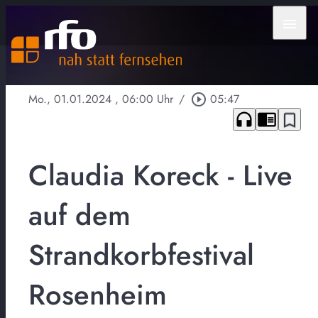
menu
Mo., 01.01.2024
, 06:00 Uhr
/
play_circle_outline
05:47
headphones
chrome_reader_mode
bookmark_border
Claudia Koreck - Live
auf dem
Strandkorbfestival
Rosenheim