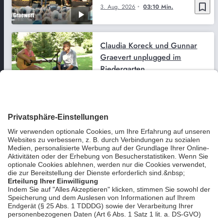
bookmark_border
3. Aug. 2026
03:10 Min.
Claudia Koreck und Gunnar
Graevert unplugged im
Riedergarten
bookmark_border
2. Aug. 2026
03:13 Min.
The Red Devils auf dem
Sommerfestival 2017
bookmark_border
12. Juli 2026
06:25 Min.