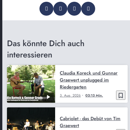
Das könnte Dich auch
interessieren
Claudia Koreck und Gunnar
Graewert unplugged im
Riedergarten
bookmark_border
3. Aug. 2026
03:13 Min.
Cabriolet - das Debüt von Tim
Graewert