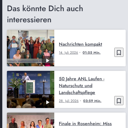
Das könnte Dich auch
interessieren
Nachrichten kompakt
bookmark_border
14. Juli 2026
01:55 Min.
50 Jahre ANL Laufen -
Naturschutz und
Landschaftspflege
bookmark_border
28. Juli 2026
03:59 Min.
Finale in Rosenheim: Miss