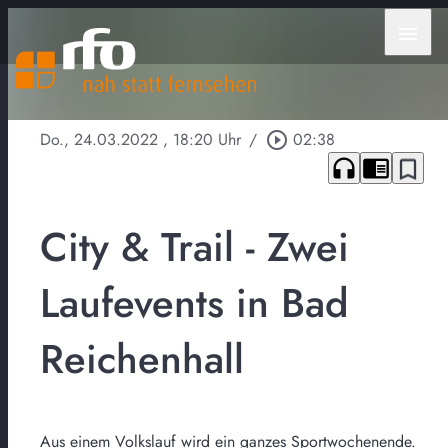
menu
Do., 24.03.2022
, 18:20 Uhr
/
play_circle_outline
02:38
headphones
chrome_reader_mode
bookmark_border
City & Trail - Zwei
Laufevents in Bad
Reichenhall
Aus einem Volkslauf wird ein ganzes Sportwochenende.