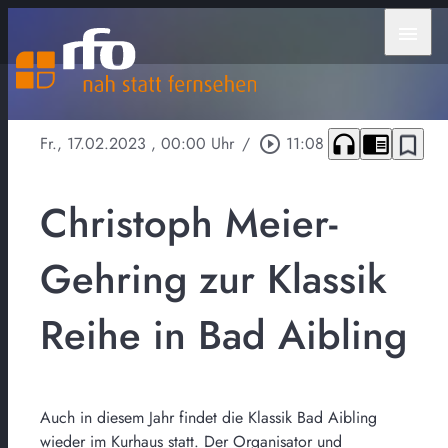
menu
headphones
chrome_reader_mode
bookmark_border
Fr., 17.02.2023
, 00:00 Uhr
/
play_circle_outline
11:08
Christoph Meier-
Gehring zur Klassik
Reihe in Bad Aibling
Auch in diesem Jahr findet die Klassik Bad Aibling
wieder im Kurhaus statt. Der Organisator und