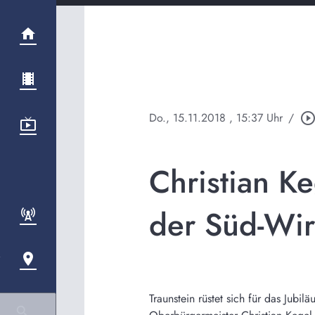
Do., 15.11.2018
, 15:37 Uhr
/
play_circle_outli
Christian K
der Süd-Wir
Traunstein rüstet sich für das Jubi