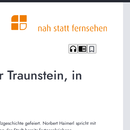
headphones
chrome_reader_mode
bookmark_border
 Traunstein, in
lzgeschichte gefeiert. Norbert Haimerl spricht mit