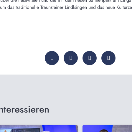
über die Festivitäten und die mit dem neuen Salinenpark am Eingan
m das traditionelle Traunsteiner Lindlsingen und das neue Kulturze
nteressieren