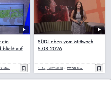
t ein
SÜD-Leben vom Mittwoch
 blickt auf
5.08.2026
bookmark_border
bookmark_border
2 Min.
5. Aug. 2026
20:01
29:50 Min.