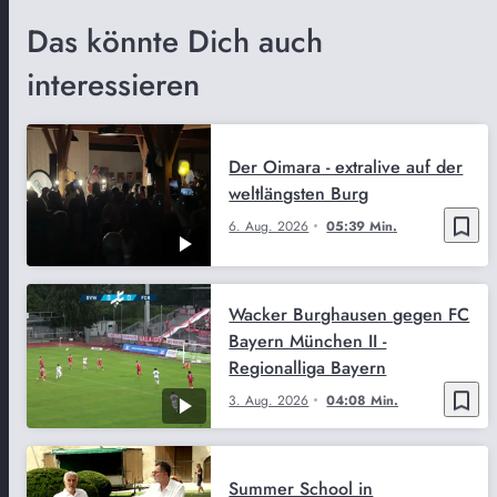
Das könnte Dich auch
interessieren
Der Oimara - extralive auf der
weltlängsten Burg
bookmark_border
6. Aug. 2026
05:39 Min.
Wacker Burghausen gegen FC
Bayern München II -
Regionalliga Bayern
bookmark_border
3. Aug. 2026
04:08 Min.
Summer School in