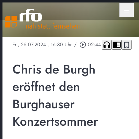
menu
headphones
chrome_reader_mode
bookmark_border
Fr., 26.07.2024
, 16:30 Uhr
/
play_circle_outline
02:44
Chris de Burgh
eröffnet den
Burghauser
Konzertsommer