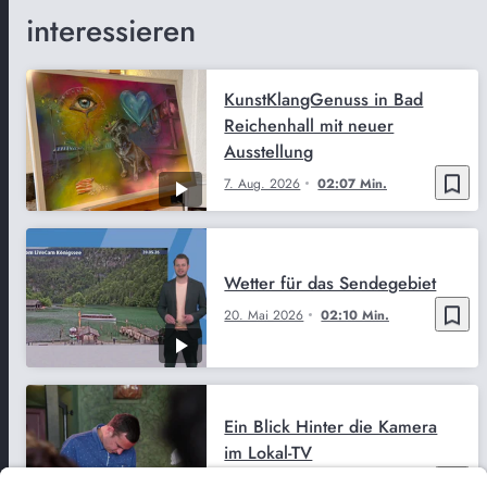
interessieren
KunstKlangGenuss in Bad
Reichenhall mit neuer
Ausstellung
bookmark_border
7. Aug. 2026
02:07 Min.
Wetter für das Sendegebiet
bookmark_border
20. Mai 2026
02:10 Min.
Ein Blick Hinter die Kamera
im Lokal-TV
bookmark_border
5. Mai 2026
02:48 Min.