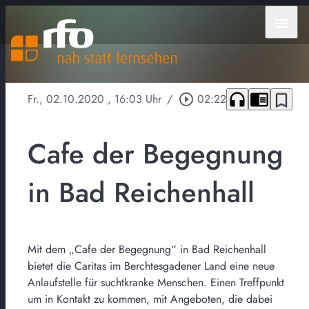
menu
headphones
chrome_reader_mode
bookmark_border
Fr., 02.10.2020
, 16:03 Uhr
/
play_circle_outline
02:22
Cafe der Begegnung
in Bad Reichenhall
Mit dem „Cafe der Begegnung“ in Bad Reichenhall
bietet die Caritas im Berchtesgadener Land eine neue
Anlaufstelle für suchtkranke Menschen. Einen Treffpunkt
um in Kontakt zu kommen, mit Angeboten, die dabei