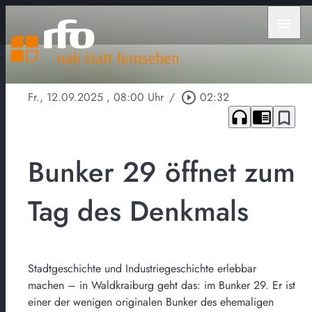
menu
Fr., 12.09.2025
, 08:00 Uhr
/
play_circle_outline
02:32
headphones
chrome_reader_mode
bookmark_border
Bunker 29 öffnet zum
Tag des Denkmals
Stadtgeschichte und Industriegeschichte erlebbar
machen – in Waldkraiburg geht das: im Bunker 29. Er ist
einer der wenigen originalen Bunker des ehemaligen