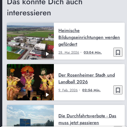
Das könnte Dich auch
interessieren
Heimische
Bildungseinrichtungen werden
gefördert
bookmark_border
28. Mai 2026
03:04 Min.
Der Rosenheimer Stadt- und
Landball 2026
bookmark_border
9. Feb. 2026
02:56 Min.
Die Durchfahrtsverbote - Das
muss jetzt passieren