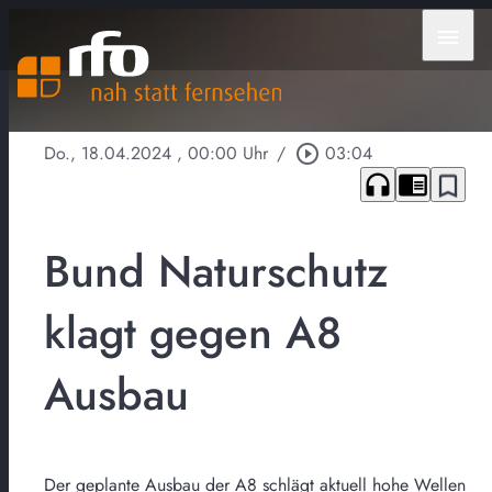
menu
Do., 18.04.2024
, 00:00 Uhr
/
play_circle_outline
03:04
headphones
chrome_reader_mode
bookmark_border
Bund Naturschutz
klagt gegen A8
Ausbau
Der geplante Ausbau der A8 schlägt aktuell hohe Wellen