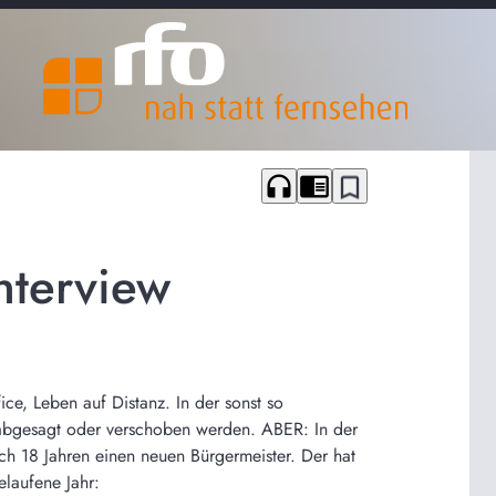
headphones
chrome_reader_mode
bookmark_border
nterview
ce, Leben auf Distanz. In der sonst so
en abgesagt oder verschoben werden. ABER: In der
ch 18 Jahren einen neuen Bürgermeister. Der hat
elaufene Jahr: