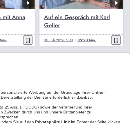
h mit Anna
Auf ein Gespräch mit Karl
Geller
bookmark_border
bookmark_border
Min.
30. Juli 2026
16:00
05:23 Min.