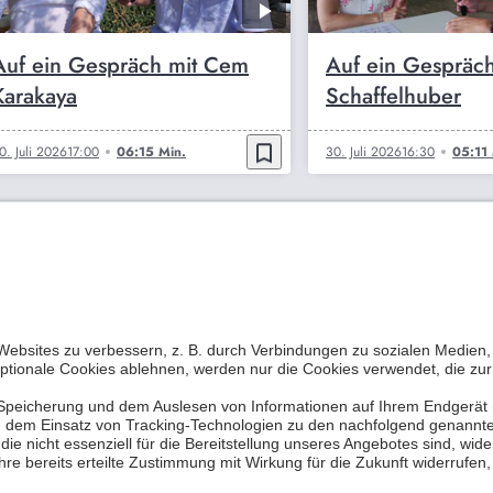
Auf ein Gespräch mit Cem
Auf ein Gespräc
Karakaya
Schaffelhuber
bookmark_border
0. Juli 2026
17:00
06:15 Min.
30. Juli 2026
16:30
05:11 