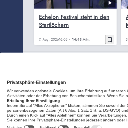
Echelon Festival steht in den
Startlöchern
bookmark_border
7. Aug. 2026
16:05
14:43 Min.
3