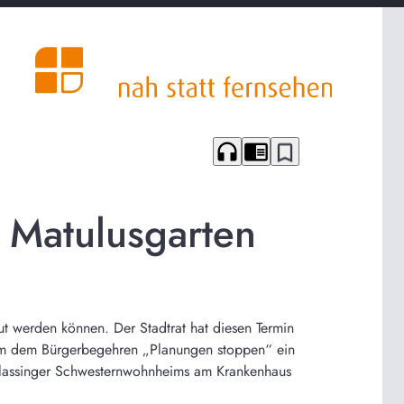
headphones
chrome_reader_mode
bookmark_border
 Matulusgarten
t werden können. Der Stadtrat hat diesen Termin
dem dem Bürgerbegehren „Planungen stoppen“ ein
eilassinger Schwesternwohnheims am Krankenhaus