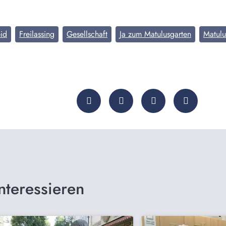
id
Freilassing
Gesellschaft
Ja zum Matulusgarten
Matulu
nteressieren