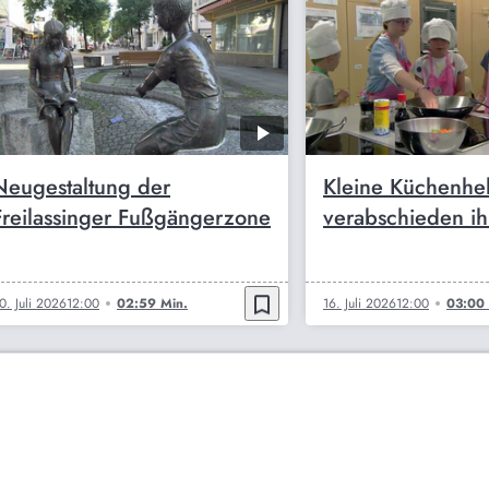
Neugestaltung der
Kleine Küchenhe
Freilassinger Fußgängerzone
verabschieden ihr
bookmark_border
0. Juli 2026
12:00
02:59 Min.
16. Juli 2026
12:00
03:00 