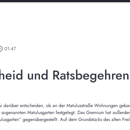
e_outline
01:47
heid und Ratsbegehren
ai darüber entscheiden, ob an der Matulusstraße Wohnungen gebau
en sogenannten Matulusgarten festgelegt. Das Gremium hat außer
lusgarten“ gegenübergestellt. Auf dem Grundstücks des alten Fr