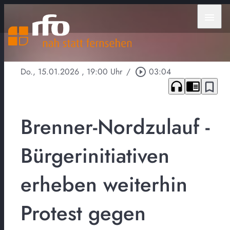
menu
Do., 15.01.2026
, 19:00 Uhr
/
play_circle_outline
03:04
headphones
chrome_reader_mode
bookmark_border
Brenner-Nordzulauf -
Bürgerinitiativen
erheben weiterhin
Protest gegen