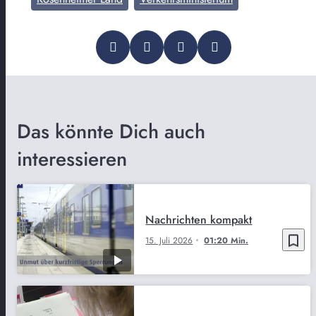
Das könnte Dich auch
interessieren
Nachrichten kompakt
bookmark_border
15. Juli 2026
01:20 Min.