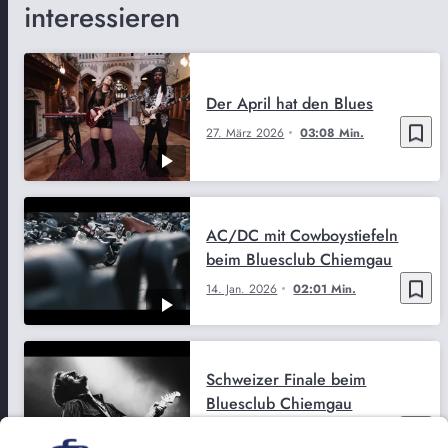
interessieren
Der April hat den Blues
bookmark_border
27. März 2026
03:08 Min.
AC/DC mit Cowboystiefeln
beim Bluesclub Chiemgau
bookmark_border
14. Jan. 2026
02:01 Min.
Schweizer Finale beim
Bluesclub Chiemgau
bookmark_border
13. Mai 2026
02:53 Min.