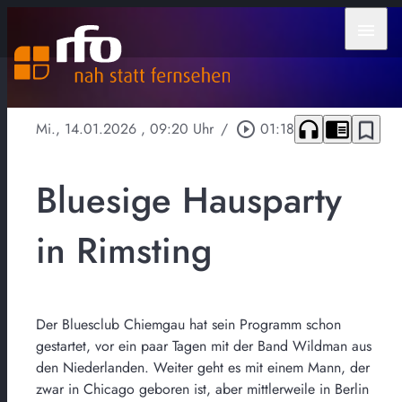
menu
headphones
chrome_reader_mode
bookmark_border
Mi., 14.01.2026
, 09:20 Uhr
/
play_circle_outline
01:18
Bluesige Hausparty
in Rimsting
Der Bluesclub Chiemgau hat sein Programm schon
gestartet, vor ein paar Tagen mit der Band Wildman aus
den Niederlanden. Weiter geht es mit einem Mann, der
zwar in Chicago geboren ist, aber mittlerweile in Berlin