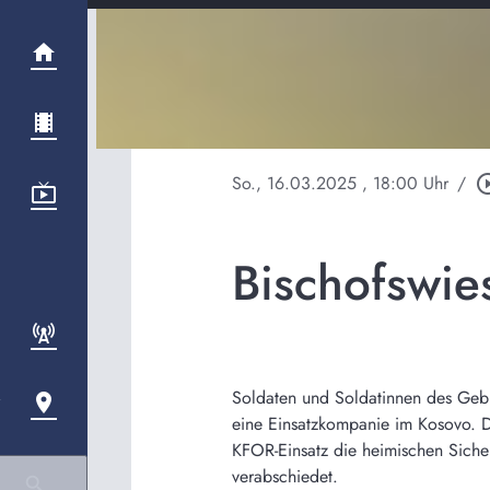
So., 16.03.2025
, 18:00 Uhr
/
play_circle
Bischofswie
Soldaten und Soldatinnen des Gebir
eine Einsatzkompanie im Kosovo. D
KFOR-Einsatz die heimischen Sicher
verabschiedet.