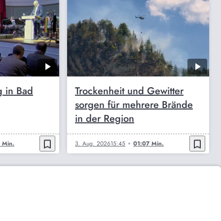
 in Bad
Trockenheit und Gewitter
sorgen für mehrere Brände
in der Region
bookmark_border
bookmark_border
 Min.
3. Aug. 2026
15:45
01:07 Min.