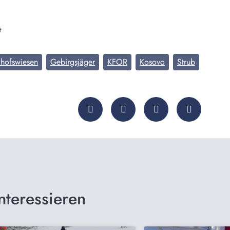
t
chofswiesen
Gebirgsjäger
KFOR
Kosovo
Strub
nteressieren